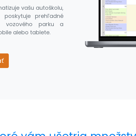
atizuje vašu autoškolu,
 poskytuje prehľadné
ií, vozového parku a
ile alebo tablete.
ať