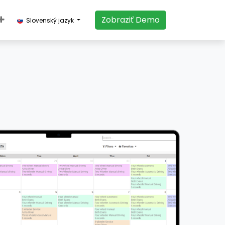
​​​​Zobraziť Demo​​​​
Slovenský jazyk